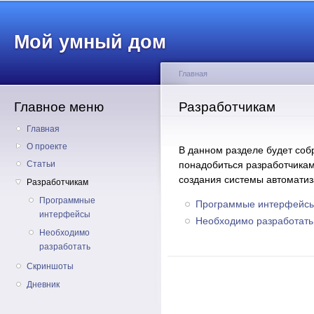
Пе
о
Мой умный дом
с
Главная
Главное меню
Вы здесь
Разработчикам
Главная
О проекте
В данном разделе будет соб
понадобиться разработчикам
Статьи
создания системы автомати
Разработчикам
Программные
Программые интерфейс
интерфейсы
Необходимо разработать
Необходимо
разработать
Скриншоты
Дневник